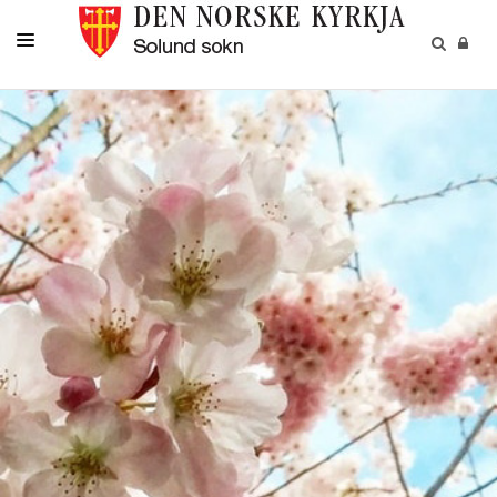
KYRKJELEGE AKTIVITETAR
GRAVFERDER OG GRAVPLASSAR
KYRKJER OG KYRKJELYDSHUS
KALENDER
OM OSS
NYHETER