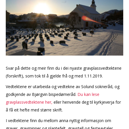
Svar på dette og meir finn du i dei nyaste gravplassvedtektene
(forskrift), som tok til å gjelde frå og med 1.11.2019.
Vedtektene er utarbeida og vedtekne av Solund sokneråd, og
godkjende av Bjørgvin bispedømeråd
.
Du kan lese
gravplassvedtektene her
,
eller henvende deg til kyrkjeverja for
å få eit hefte med større skrift.
I vedtektene finn du mellom anna nyttig informasjon om
graver, gravminner og plantefelt, gravstell og festeavtaler.