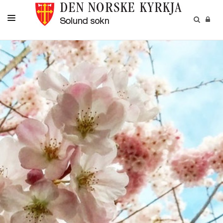
KYRKJELEGE AKTIVITETAR
GRAVFERDER OG GRAVPLASSAR
KYRKJER OG KYRKJELYDSHUS
KALENDER
OM OSS
NYHETER